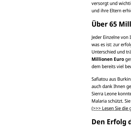
versorgt und wicht
und ihre Eltern erh
Über 65 Mil
Jeder Einzelne von 
was es ist: zur erf
Unterschied und trä
Millionen Euro
ges
dem bereits viel b
Safiatou aus Burkin
auch dank Ihnen g
Sierra Leone konnt
Malaria schützt. Si
(
>
>
>
Lesen Sie die 
Den Erfolg 