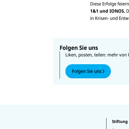
Diese Erfolge feie
1
&
1 und IONOS.
D
in Krisen- und Ent
Folgen Sie uns
Liken, posten, teilen: mehr von 
Folgen Sie uns
U
U
U
N
N
N
U
I
I
Stiftung
I
N
C
C
C
IC