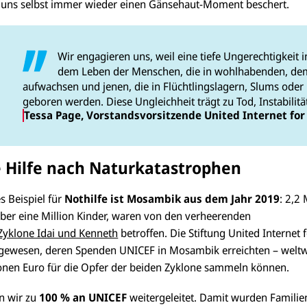
 uns selbst immer wieder einen Gänsehaut-Moment beschert.
Wir engagieren uns, weil eine tiefe Ungerechtigkeit 
dem Leben der Menschen, die in wohlhabenden, dem
aufwachsen und jenen, die in Flüchtlingslagern, Slums oder 
geboren werden. Diese Ungleichheit trägt zu Tod, Instabilitä
Tessa Page, Vorstandsvorsitzende United Internet fo
e Hilfe nach Naturkatastrophen
s Beispiel für
Nothilfe ist Mosambik aus dem Jahr 2019
: 2,2 
er eine Million Kinder, waren von den verheerenden
Zyklone Idai und Kenneth
betroffen. Die Stiftung United Internet 
 gewesen, deren Spenden UNICEF in Mosambik erreichten – weltw
ionen Euro für die Opfer der beiden Zyklone sammeln können.
 wir zu
100 % an UNICEF
weitergeleitet. Damit wurden Famili