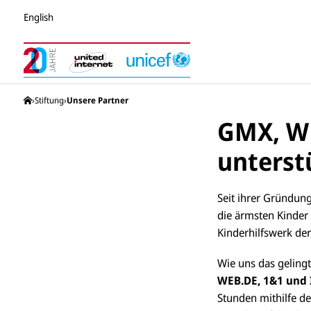
English
United Internet for Unicef Stiftung
Stiftung
Unsere Partner
GMX, W
unterst
Seit ihrer Gründung
die ärmsten Kinder 
Kinderhilfswerk der
Wie uns das gelingt
WEB.DE, 1
&
1 und
Stunden mithilfe d