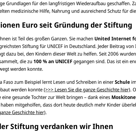
ige Grundlagen für den langfristigen Wiederaufbau geschaffen. Z
ielten medizinische Hilfe, Nahrung und ausreichend Schutz für di
lionen Euro seit Gründung der Stiftung
Ihnen ist Teil des großen Ganzen. Sie machen
United Internet f
olgreichsten Stiftung für UNICEF in Deutschland. Jeder Beitrag vo
gt dazu bei, den Kindern dieser Welt zu helfen. Seit 2006 wurde
ammelt, die zu
100 % an UNICEF
gegangen sind. Das ist ein en
ewegt werden konnte.
a Faso zum Beispiel lernt Lesen und Schreiben in einer
Schule
im
ebaut werden konnte
(
>
>
>
Lesen Sie die ganze Geschichte hier)
. 
e eine gesunde Tochter zur Welt bringen – dank eines
Moskitone
e haben mitgeholfen, dass dort heute deutlich mehr Kinder überl
ganze Geschichte hier)
.
der Stiftung verdanken wir Ihnen