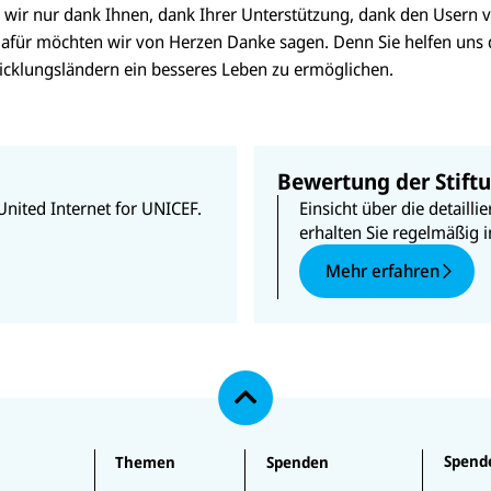
rn wir nur dank Ihnen, dank Ihrer Unterstützung, dank den Usern
afür möchten wir von Herzen Danke sagen. Denn Sie helfen uns 
wicklungsländern ein besseres Leben zu ermöglichen.
Bewertung der Stift
United Internet for UNICEF.
Einsicht über die detail
erhalten Sie regelmäßig
Mehr erfahren
N
a
c
h
o
b
e
Spend
Themen
Spenden
n