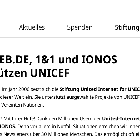
m
r
e
m
n
e
ü
n
v
ü
Aktuelles
Spenden
Stiftung
o
v
n
o
A
n
k
S
t
p
u
e
EB.DE, 1&1 und IONOS
e
n
l
d
l
e
ützen UNICEF
e
n
s
 im Jahr 2006 setzt sich die
Stiftung United Internet for UNI
dieser Welt ein. Sie unterstützt ausgewählte Projekte von UNICE
 Vereinten Nationen.
? Mit Ihrer Hilfe! Dank den Millionen Usern der
United-Internet
 IONOS.
Denn vor allem in Notfall-Situationen erreichen wir inne
es Newsletters über 30 Millionen Menschen. Das ermöglicht oft e