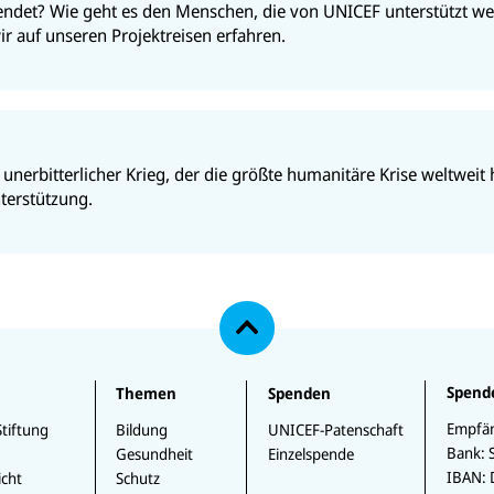
ndet? Wie geht es den Menschen, die von UNICEF unterstützt we
ir auf unseren Projektreisen erfahren.
unerbitterlicher Krieg, der die größte humanitäre Krise weltweit
terstützung.
N
a
c
h
o
b
e
Spend
Themen
Spenden
n
Empfän
Stiftung
Bildung
UNICEF-Patenschaft
Bank:
Gesundheit
Einzelspende
IBAN:
icht
Schutz