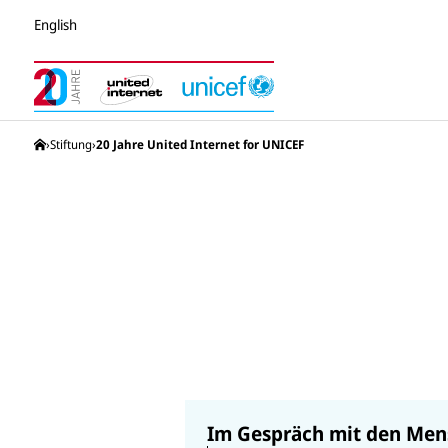
English
United Internet for Unicef Stiftung
Stiftung
20 Jahre United Internet for UNICEF
Im Gespräch mit den Mens