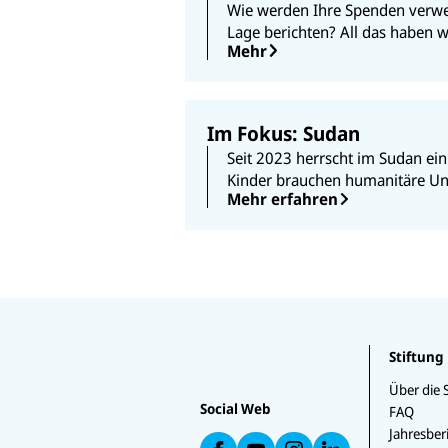
Wie werden Ihre Spenden verwe
Lage berichten? All das haben w
Mehr
Im Fokus: Sudan
Seit 2023 herrscht im Sudan ein 
Kinder brauchen humanitäre Un
Mehr erfahren
U
U
U
N
N
N
U
I
I
Stiftung
I
N
C
C
C
IC
E
E
Über die 
E
E
F
F
Social Web
F
F
FAQ
a
a
a
a
Jahresber
u
u
u
uf