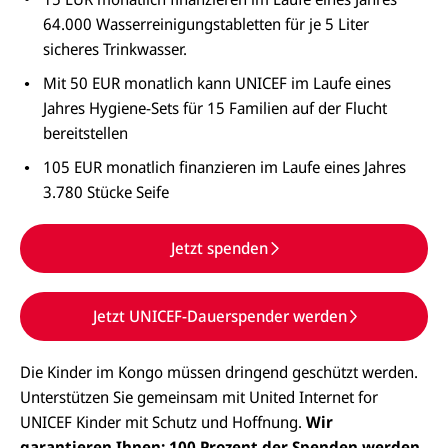
64.000 Wasserreinigungstabletten für je 5 Liter
sicheres Trinkwasser.
Mit 50 EUR monatlich kann UNICEF im Laufe eines
Jahres Hygiene-Sets für 15 Familien auf der Flucht
bereitstellen
105 EUR monatlich finanzieren im Laufe eines Jahres
3.780 Stücke Seife
Jetzt spenden
Jetzt UNICEF-Dauerspender werden
Die Kinder im Kongo müssen dringend geschützt werden.
Unterstützen Sie gemeinsam mit United Internet for
E-
U
UNICEF Kinder mit Schutz und Hoffnung.
Wir
M
N
ai
U
garantieren Ihnen: 100 Prozent der Spenden werden