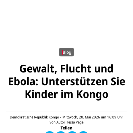
© UNICEF/UNI993099/Ndomba
Blog
Gewalt, Flucht und
Ebola: Unterstützen Sie
Kinder im Kongo
E-
U
M
N
ai
U
I
l
N
C
a
U
IC
Demokratische Republik Kongo
•
Mittwoch, 20. Mai 2026 um 16:09
Uhr
E
n
N
E
F
von
Autor_Tessa Page
U
I
F
a
Teilen
N
C
a
u