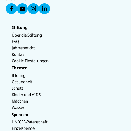
a
a
e
u
u
u
uf
f
f
n
f
In
F
L
Y
st
a
i
o
a
c
n
u
g
e
k
Stiftung
T
r
b
e
u
a
Über die Stiftung
o
d
b
m
o
I
FAQ
e
k
n
Jahresbericht
Kontakt
Cookie-Einstellungen
Themen
Bildung
Gesundheit
Schutz
Kinder und AIDS
Mädchen
Wasser
Spenden
UNICEF-Patenschaft
Einzelspende