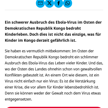
I
E
uf
f
C
F
W
F
E
a
h
a
F
u
at
c
s
f
s
e
e
X
a
Ein schwerer Ausbruch des Ebola-Virus im Osten der
b
n
p
o
Demokratischen Republik Kongo bedroht
d
p
o
e
Kinderleben. Doch dies ist nicht das einzige, was für
k
n
Kinder im Kongo derzeit gefährlich ist.
Sie haben es vermutlich mitbekommen: Im Osten der
Demokratischen Republik Kongo bedroht ein schlimmer
Ausbruch des Ebola-Virus das Leben vieler Kinder. Und das,
wo der Osten des Landes ohnehin schon von gewaltvollen
Konflikten gebeutelt ist. An einem Ort wie diesem, ist ein
Virus nicht einfach nur ein Virus: Es ist die Verstärkung
einer Krise, die vor allem für Kinder lebensbedrohlich ist.
Denn sie können weder der Gewalt noch dem Virus etwas
entgegensetzen.