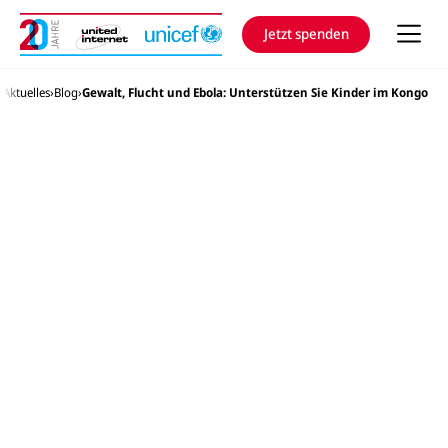
h
e
u
Jetzt spenden
n
d
N
nited Internet for Unicef Stiftung
Aktuelles
Blog
Gewalt, Flucht und Ebola: Unterstützen Sie Kinder im Kongo
a
v
i
g
a
t
i
o
n