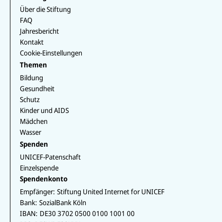
T
r
b
e
u
a
Über die Stiftung
o
d
b
m
o
I
FAQ
e
k
n
Jahresbericht
Kontakt
Cookie-Einstellungen
Themen
Bildung
Gesundheit
Schutz
Kinder und AIDS
Mädchen
Wasser
Spenden
UNICEF-Patenschaft
Einzelspende
Spendenkonto
Empfänger:
Stiftung United Internet for UNICEF
Bank:
SozialBank Köln
IBAN:
DE30 3702 0500 0100 1001 00