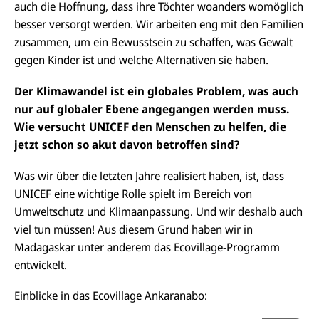
auch die Hoffnung, dass ihre Töchter woanders womöglich
besser versorgt werden. Wir arbeiten eng mit den Familien
zusammen, um ein Bewusstsein zu schaffen, was Gewalt
gegen Kinder ist und welche Alternativen sie haben.
Der Klimawandel ist ein globales Problem, was auch
nur auf globaler Ebene angegangen werden muss.
Wie versucht UNICEF den Menschen zu helfen, die
jetzt schon so akut davon betroffen sind?
D
i
Was wir über die letzten Jahre realisiert haben, ist, dass
e
G
UNICEF eine wichtige Rolle spielt im Bereich von
a
Umweltschutz und Klimaanpassung. Und wir deshalb auch
l
e
viel tun müssen! Aus diesem Grund haben wir in
r
Madagaskar unter anderem das Ecovillage-Programm
i
e
entwickelt.
i
n
V
Einblicke in das Ecovillage Ankaranabo:
o
l