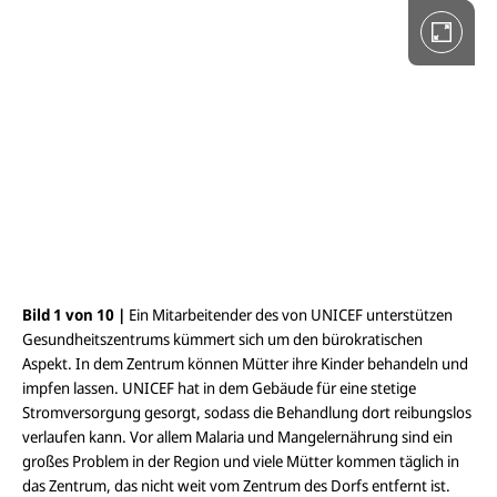
l
b
i
l
d
a
n
s
i
c
h
t
ö
f
f
n
e
Bild 1 von 10 |
Ein Mitarbeitender des von UNICEF unterstützen
Bil
n
Gesundheitszentrums kümmert sich um den bürokratischen
- d
Aspekt. In dem Zentrum können Mütter ihre Kinder behandeln und
Gew
impfen lassen. UNICEF hat in dem Gebäude für eine stetige
Ges
Stromversorgung gesorgt, sodass die Behandlung dort reibungslos
uns
verlaufen kann. Vor allem Malaria und Mangelernährung sind ein
um 
großes Problem in der Region und viele Mütter kommen täglich in
Toc
das Zentrum, das nicht weit vom Zentrum des Dorfs entfernt ist.
© 