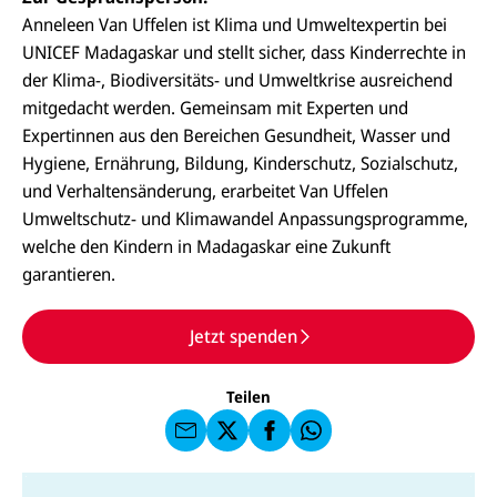
Anneleen Van Uffelen ist Klima und Umweltexpertin bei
UNICEF Madagaskar und stellt sicher, dass Kinderrechte in
der Klima-, Biodiversitäts- und Umweltkrise ausreichend
mitgedacht werden. Gemeinsam mit Experten und
Expertinnen aus den Bereichen Gesundheit, Wasser und
Hygiene, Ernährung, Bildung, Kinderschutz, Sozialschutz,
und Verhaltensänderung, erarbeitet Van Uffelen
Umweltschutz- und Klimawandel Anpassungsprogramme,
welche den Kindern in Madagaskar eine Zukunft
garantieren.
E-
U
M
N
ai
U
I
l
N
Jetzt spenden
C
a
U
IC
E
n
N
E
F
U
I
F
a
Teilen
N
C
a
u
I
E
uf
f
C
F
W
F
E
a
h
a
F
u
at
c
s
f
s