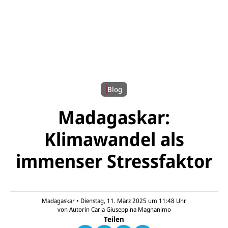
© UNICEF/UNI658447/Andrianantenaina
Blog
Madagaskar:
Klimawandel als
immenser Stressfaktor
E-
U
M
N
ai
U
I
l
N
C
a
U
IC
Madagaskar
•
Dienstag, 11. März 2025 um 11:48
Uhr
E
n
N
E
F
von
Autorin Carla Giuseppina Magnanimo
U
I
F
a
Teilen
N
C
a
u