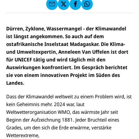
I
E
uf
f
C
F
W
F
E
a
h
a
F
u
at
c
s
f
s
e
e
X
a
Dürren, Zyklone, Wassermangel - der Klimawandel
b
n
p
o
ist längst angekommen. So auch auf dem
d
p
o
e
ostafrikanische Inselstaat Madagaskar. Die Klima-
k
n
und Umweltexpertin, Anneleen Van Uffelen ist dort
für UNICEF tätig und wird täglich mit den
Auswirkungen konfrontiert. Im Gespräch berichtet
sie von einem innovativen Projekt im Süden des
Landes.
Dass der Klimawandel weltweit zu einem Problem wird, ist
kein Geheimnis mehr. 2024 war, laut
Weltwetterorganisation WMO, das wärmste Jahr seit
Beginn der Aufzeichnung 1881. Jeder Bruchteil eines
Grades, um den sich die Erde erwärme, verstärke
Wetterextreme,