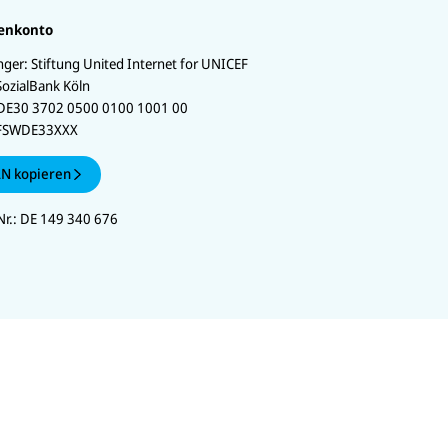
enkonto
ger:
Stiftung United Internet for UNICEF
SozialBank Köln
DE30 3702 0500 0100 1001 00
FSWDE33XXX
N kopieren
r.:
DE 149 340 676