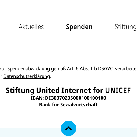
m
r
e
m
n
e
ü
n
v
ü
Aktuelles
Spenden
Stiftung
o
v
n
o
A
n
k
S
t
p
u
e
e
n
l
d
l
e
zur Spendenabwicklung gemäß Art. 6 Abs. 1 b DSGVO verarbeitet
e
n
s
er
Datenschutzerklärung
.
Stiftung United Internet for UNICEF
IBAN: DE30370205000100100100
Bank für Sozialwirtschaft
N
a
c
h
o