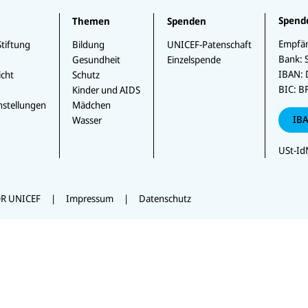
b
e
Spend
Themen
Spenden
n
Empfän
Stiftung
Bildung
UNICEF-Patenschaft
Bank:
Gesundheit
Einzelspende
IBAN:
icht
Schutz
BIC:
B
Kinder und AIDS
nstellungen
Mädchen
IBA
Wasser
USt-IdN
OR UNICEF
Impressum
Datenschutz