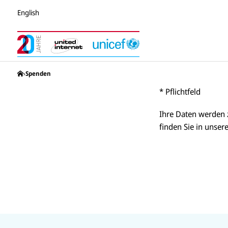
English
United Internet for Unicef Stiftung
Spenden
* Pflichtfeld
Ihre Daten werden 
finden Sie in unser
U
U