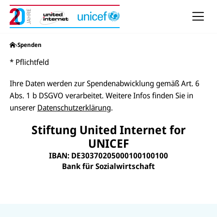
h
e
u
n
d
N
United Internet for Unicef Stiftung
Spenden
a
v
* Pflichtfeld
i
g
a
Ihre Daten werden zur Spendenabwicklung gemäß Art. 6
t
i
Abs. 1 b DSGVO verarbeitet. Weitere Infos finden Sie in
o
unserer
Datenschutzerklärung
.
n
Stiftung United Internet for
UNICEF
IBAN: DE30370205000100100100
Bank für Sozialwirtschaft
N
U
U
U
a
N
N
N
U
I
I
c