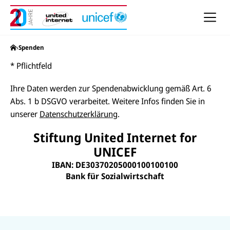
h
e
u
n
d
N
United Internet for Unicef Stiftung
Spenden
a
v
* Pflichtfeld
i
g
a
Ihre Daten werden zur Spendenabwicklung gemäß Art. 6
t
i
Abs. 1 b DSGVO verarbeitet. Weitere Infos finden Sie in
o
unserer
Datenschutzerklärung
.
n
Stiftung United Internet for
UNICEF
IBAN: DE30370205000100100100
Bank für Sozialwirtschaft
N
U
U
U
a
N
N
N
U
I
I
c